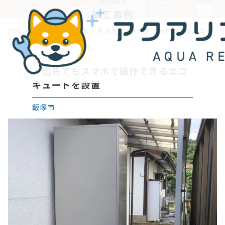
WORKS
施工事例
TOP
>
施工事例
>
その他
>
外出先でもスマホで操作できるエコキ
ュートを設置
外出先でもスマホで操作できるエコ
キュートを設置
飯塚市