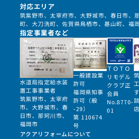
対応エリア
筑紫野市、太宰府市、大野城市、春日市、
町、大刀洗町、佐賀県鳥栖市、基山町、福
指定事業者など
ＴＯＴＯ
一般建設業
リモデル
水道局指定給水装
許可
クラブ正
置工事事業者
福岡県知事
会員
筑紫野市、太宰府
許可（般
No.8770-
市、大野城市、春
-29）
01
日市、那珂川市、
第 110674
福岡市
号
アクアリフォームについて