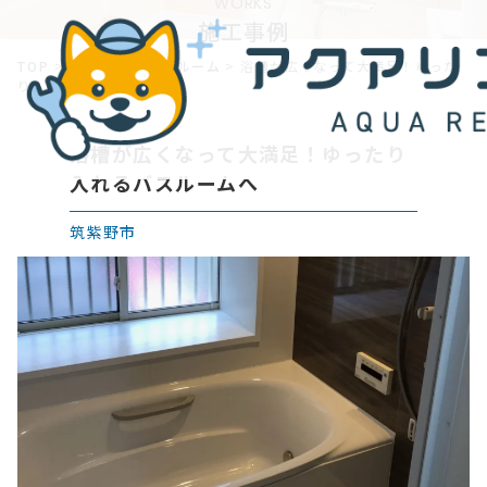
WORKS
施工事例
TOP
>
施工事例
>
バスルーム
>
浴槽が広くなって大満足！ゆった
り入れるバスルームへ
浴槽が広くなって大満足！ゆったり
入れるバスルームへ
筑紫野市