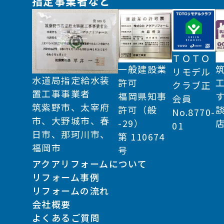
指定事業者など
ＴＯＴＯ
一般建設業
リモデル
水道局指定給水装
許可
クラブ正
置工事事業者
福岡県知事
会員
筑紫野市、太宰府
許可（般
No.8770-
市、大野城市、春
-29）
01
日市、那珂川市、
第 110674
福岡市
号
アクアリフォームについて
リフォーム事例
リフォームの流れ
会社概要
よくあるご質問