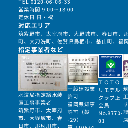
TEL 0120-06-06-33
営業時間 9:00～18:00
定休日 日・祝
対応エリア
筑紫野市、太宰府市、大野城市、春日市、
町、大刀洗町、佐賀県鳥栖市、基山町、福
指定事業者など
ＴＯＴＯ
一般建設業
リモデル
水道局指定給水装
許可
クラブ正
置工事事業者
福岡県知事
会員
筑紫野市、太宰府
許可（般
No.8770-
市、大野城市、春
-29）
01
日市、那珂川市、
第 110674