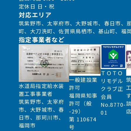
定休日 日・祝
対応エリア
筑紫野市、太宰府市、大野城市、春日市、
町、大刀洗町、佐賀県鳥栖市、基山町、福
指定事業者など
ＴＯＴＯ
一般建設業
リモデル
水道局指定給水装
許可
クラブ正
置工事事業者
福岡県知事
会員
筑紫野市、太宰府
許可（般
No.8770-
市、大野城市、春
-29）
01
日市、那珂川市、
第 110674
福岡市
号